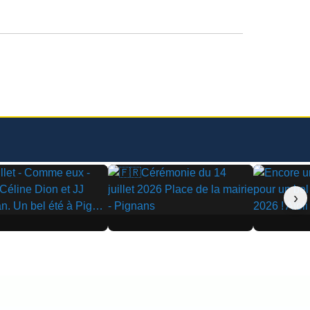
›
▶
▶