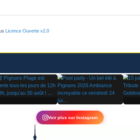
ous
Licence Ouverte v2.0
▶
▶
Voir plus sur Instagram