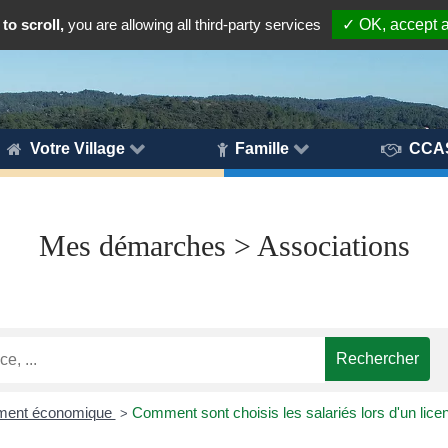
to scroll,
you are allowing all third-party services
✓ OK, accept a
Votre Village
Famille
CCA
Mes démarches > Associations
ement économique
Comment sont choisis les salariés lors d'un li
>