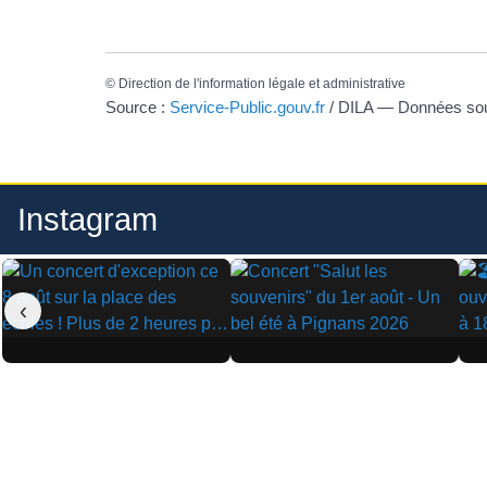
©
Direction de l'information légale et administrative
Source :
Service-Public.gouv.fr
/ DILA — Données s
Instagram
‹
▶
▶
▶