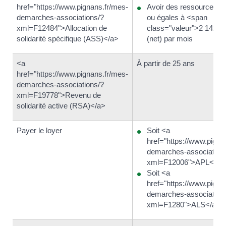
href="https://www.pignans.fr/mes-
Avoir des ressources in
demarches-associations/?
ou égales à <span
xml=F12484">Allocation de
class="valeur">2 142,8
solidarité spécifique (ASS)</a>
(net) par mois
<a
À partir de 25 ans
href="https://www.pignans.fr/mes-
demarches-associations/?
xml=F19778">Revenu de
solidarité active (RSA)</a>
Payer le loyer
Soit <a
href="https://www.pigna
demarches-association
xml=F12006">APL</a>
Soit <a
href="https://www.pigna
demarches-association
xml=F1280">ALS</a>