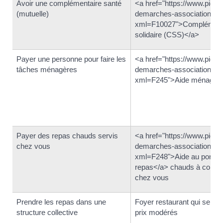
Avoir une complémentaire santé
<a href="https://www.pigna
(mutuelle)
demarches-associations/?
xml=F10027">Complémenta
solidaire (CSS)</a>
Payer une personne pour faire les
<a href="https://www.pigna
tâches ménagères
demarches-associations/?
xml=F245">Aide ménagèr
Payer des repas chauds servis
<a href="https://www.pigna
chez vous
demarches-associations/?
xml=F248">Aide au portag
repas</a> chauds à cons
chez vous
Prendre les repas dans une
Foyer restaurant qui sert d
structure collective
prix modérés