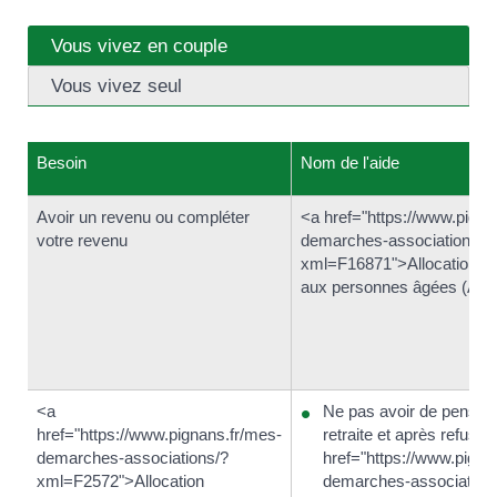
Vous vivez en couple
Vous vivez seul
Besoin
Nom de l'aide
Avoir un revenu ou compléter
<a href="https://www.pigna
votre revenu
demarches-associations/?
xml=F16871">Allocation de 
aux personnes âgées (Asp
<a
Ne pas avoir de pensio
href="https://www.pignans.fr/mes-
retraite et après refus de
demarches-associations/?
href="https://www.pigna
xml=F2572">Allocation
demarches-association