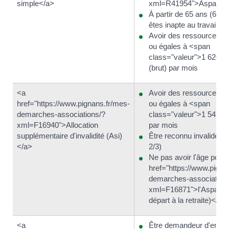
simple</a>
xml=R41954">Aspa</a
À partir de 65 ans (60 a
êtes inapte au travail)
Avoir des ressources in
ou égales à <span
class="valeur">1 620,1
(brut) par mois
<a
Avoir des ressources in
href="https://www.pignans.fr/mes-
ou égales à <span
demarches-associations/?
class="valeur">1 542,8
xml=F16940">Allocation
par mois
supplémentaire d'invalidité (Asi)
Être reconnu invalide (
</a>
2/3)
Ne pas avoir l'âge pour 
href="https://www.pigna
demarches-association
xml=F16871">l'Aspa (âg
départ à la retraite)</a>
<a
Être demandeur d'emplo