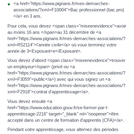
<a href="https://www.pignans.fr/mes-demarches-
associations/?xml=F10004">Bac professionnel (bac pro)
</a> en 3 ans.
Pour cela, vous devez <span class="miseenevidence">avoir
au moins 16 ans </span>au 31 décembre de <a
href="https://www.pignans.fr/mes-demarches-associations/?
xml=R52114">l'année civile</a> où vous terminez votre
année de 3<Exposant>e</Exposant>.
Vous devez d'abord <span class="miseenevidence">trouver
un employeur</span> (privé ou <a
href="https://www.pignans.fr/mes-demarches-associations/?
xml=F3059">public</a>) avec qui vous signez un <a
href="https://www.pignans.fr/mes-demarches-associations/?
xml=F2918">contrat d'apprentissage</a>.
Vous devez ensuite <a
href="https://www.education.gouv.fr/se-former-par-l-
apprentissage-2216" target="_blank" rel="noopener">être
accepté dans un centre de formation d'apprentis (CFA)</a>.
Pendant votre apprentissage, vous alternez des périodes