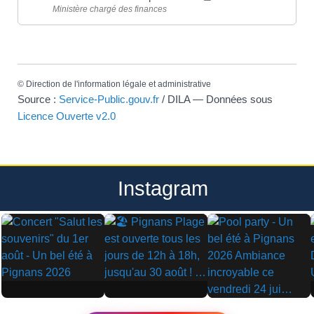
Ministère chargé des finances
©
Direction de l'information légale et administrative
Source :
Service-Public.gouv.fr
/ DILA — Données sous
Licence Ouverte v2.0
Instagram
▶
▶
▶