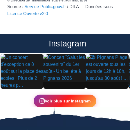
©
Direction de l'information légale et administrative
Source :
Service-Public.gouv.fr
/ DILA — Données sous
Licence Ouverte v2.0
Instagram
▶
▶
▶
Voir plus sur Instagram