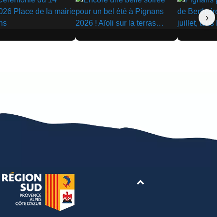
›
▶
▶