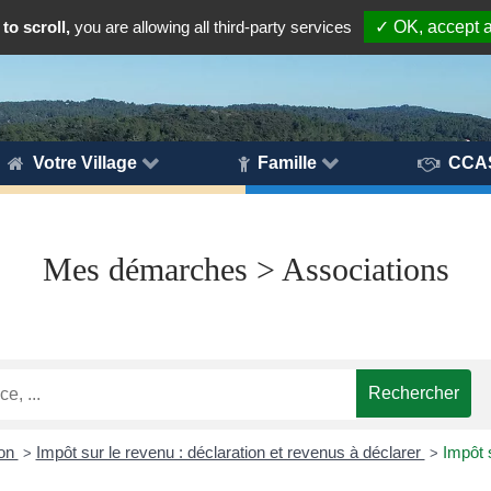
to scroll,
you are allowing all third-party services
✓ OK, accept a
Votre Village
Famille
CCA
Mes démarches > Associations
ion
Impôt sur le revenu : déclaration et revenus à déclarer
Impôt s
>
>