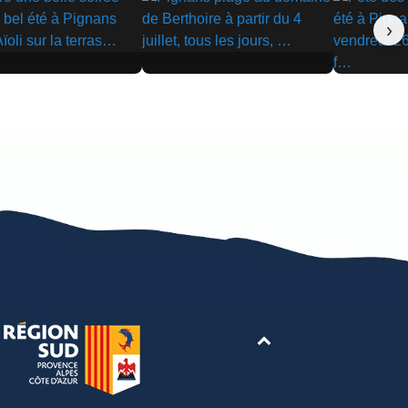
›
▶
▶