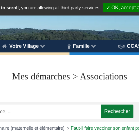
to scroll,
you are allowing all third-party services
✓ OK, accept a
Votre Village
Famille
CCA
Mes démarches > Associations
maire (maternelle et élémentaire)
Faut-il faire vacciner son enfant po
>