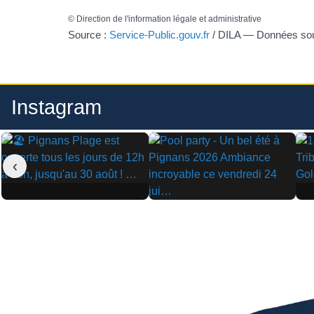
©
Direction de l'information légale et administrative
Source :
Service-Public.gouv.fr
/ DILA — Données s
Instagram
‹
▶
▶
▶