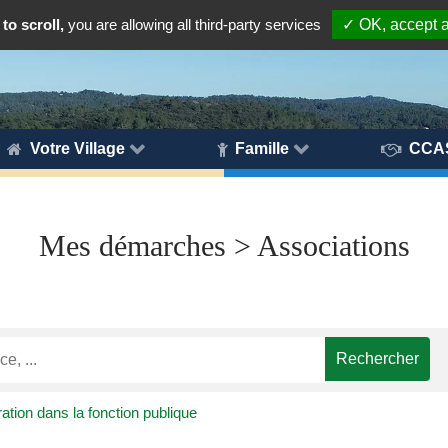
to scroll,
you are allowing all third-party services
✓ OK, accept a
Votre Village
Famille
CCA
Mes démarches > Associations
tion dans la fonction publique