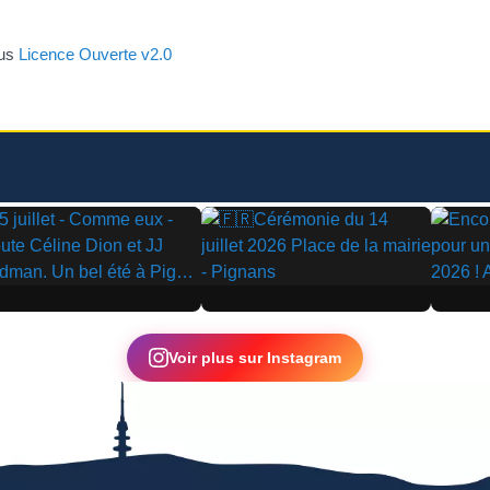
ous
Licence Ouverte v2.0
▶
▶
Voir plus sur Instagram