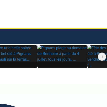
›
▶
▶