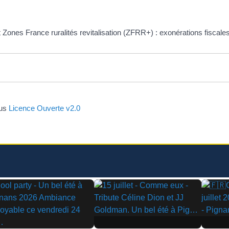
t Zones France ruralités revitalisation (ZFRR+) : exonérations fiscale
ous
Licence Ouverte v2.0
▶
▶