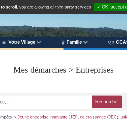
to scroll,
you are allowing all third-party services
✓ OK, accept a
Votre Village
Famille
CCA
Mes démarches > Entreprises
'impôts
Jeune entreprise innovante (JEI), de croissance (JEC), univ
>