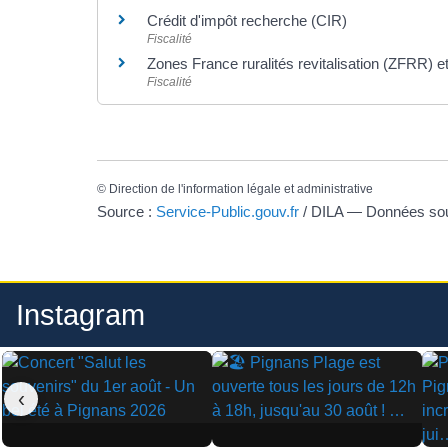
Crédit d'impôt recherche (CIR)
Fiscalité
Zones France ruralités revitalisation (ZFRR) e
Fiscalité
©
Direction de l'information légale et administrative
Source :
Service-Public.gouv.fr
/ DILA — Données s
Instagram
‹
▶
▶