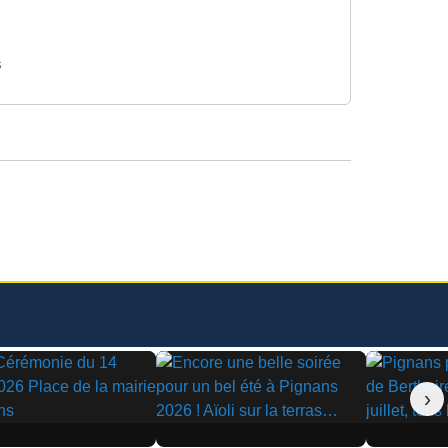
s
›
▶
▶