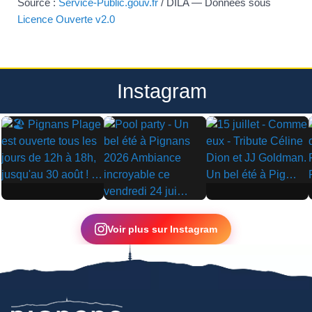
Source :
Service-Public.gouv.fr
/ DILA — Données sous
Licence Ouverte v2.0
Instagram
▶
▶
▶
Voir plus sur Instagram