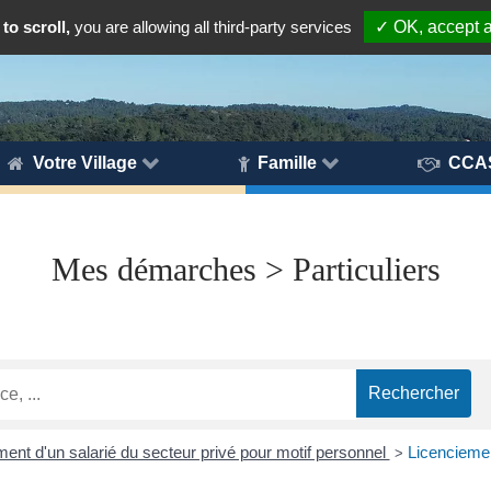
to scroll,
you are allowing all third-party services
✓ OK, accept a
Votre Village
Famille
CCA
Mes démarches > Particuliers
ent d'un salarié du secteur privé pour motif personnel
Licenciemen
>