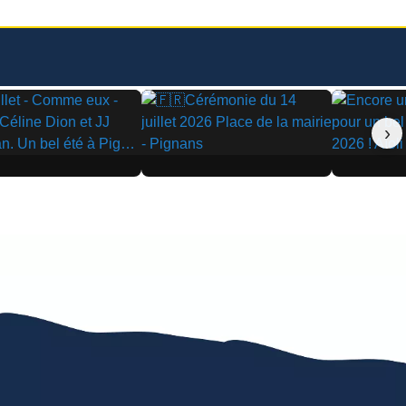
›
▶
▶