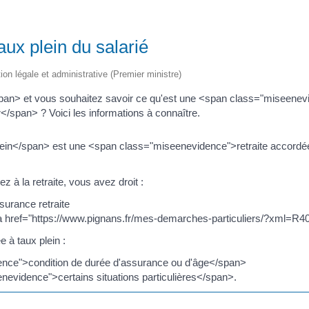
aux plein du salarié
tion légale et administrative (Premier ministre)
n> et vous souhaitez savoir ce qu'est une <span class="miseenevide
span> ? Voici les informations à connaître.
ein</span> est une <span class="miseenevidence">retraite accordée
z à la retraite, vous avez droit :
surance retraite
'<a href="https://www.pignans.fr/mes-demarches-particuliers/?xml=R4
e à taux plein :
nce">condition de durée d'assurance ou d'âge</span>
evidence">certains situations particulières</span>.