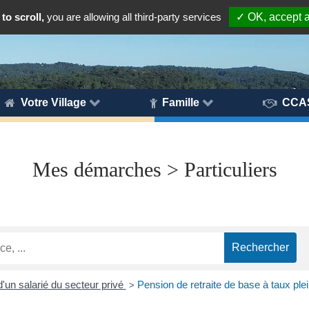
to scroll,
you are allowing all third-party services
✓ OK, accept a
Votre Village
Famille
CCA
Mes démarches > Particuliers
d'un salarié du secteur privé
Pension de retraite de base à taux plei
>