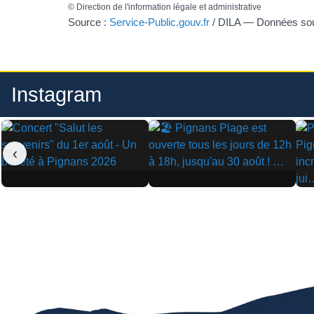
©
Direction de l'information légale et administrative
Source :
Service-Public.gouv.fr
/ DILA — Données s
Instagram
‹
▶
▶
▶