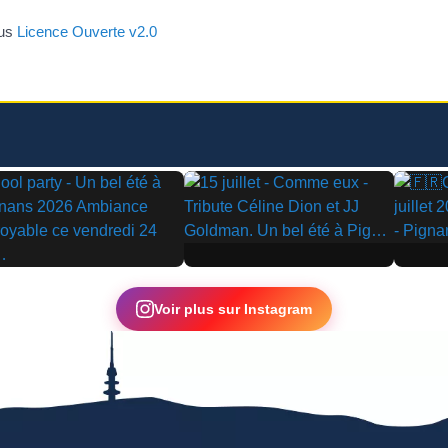
ous
Licence Ouverte v2.0
▶
▶
Voir plus sur Instagram