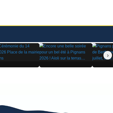
›
▶
▶