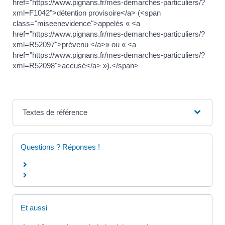
href="https://www.pignans.fr/mes-demarches-particuliers/?
xml=F1042">détention provisoire</a> (<span
class="miseenevidence">appelés « <a
href="https://www.pignans.fr/mes-demarches-particuliers/?
xml=R52097">prévenu </a>» ou « <a
href="https://www.pignans.fr/mes-demarches-particuliers/?
xml=R52098">accusé</a> »).</span>
Textes de référence
Questions ? Réponses !
Et aussi