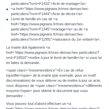
particuliers/?xml=F1432">Acte de mariage</a>
<a href="https://www.pignans.fr/mes-demarches-
particuliers/?xml=F1444">Acte de décès</a>
Livret de famille en cas de <a
href="https://www.pignans.fr/mes-demarches-
particuliers/?xml=F1345">mariage</a> ou de <a
href="https://www.pignans.fr/mes-demarches-
particuliers/?xml=F11991">naissance du 1er enfant</a>.
La mairie doit également <a
href="https://www.pignans.fr/mes-demarches-particuliers/?
xml=F18910">mettre à jour le livret de famille</a> si vous lui
en faites la demande.
<span class="miseenevidence">En cas de refus
injustifié</span> de la mairie (par exemple, pour un motif
discriminatoire) de vous délivrer ou de mettre à jour un acte,
vous disposez de <span class="miseenevidence">différents
moyens</span> pour obtenir le document que vous
demandez :
Vous pouvez tout d’abord effectuer un <a
href="https://www.pignans.fr/mes-demarches-particuliers/?