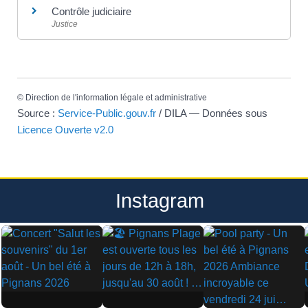
Contrôle judiciaire
Justice
©
Direction de l'information légale et administrative
Source :
Service-Public.gouv.fr
/ DILA — Données sous
Licence Ouverte v2.0
Instagram
▶
▶