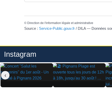
©
Direction de l'information légale et administrative
Source :
Service-Public.gouv.fr
/ DILA — Données s
Instagram
‹
▶
▶
▶