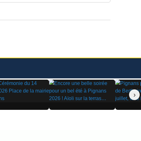
›
▶
▶