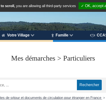
to scroll,
you are allowing all third-party services
✓ OK, accept a
Votre Village
Famille
CCA
Mes démarches > Particuliers
rtes de séjour et documents de circulation pour étranger en France
>