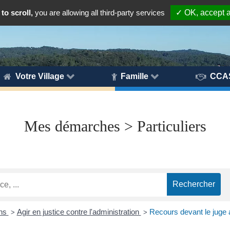
to scroll,
you are allowing all third-party services
✓ OK, accept a
Votre Village
Famille
CCA
Mes démarches > Particuliers
ons
Agir en justice contre l'administration
Recours devant le juge a
>
>