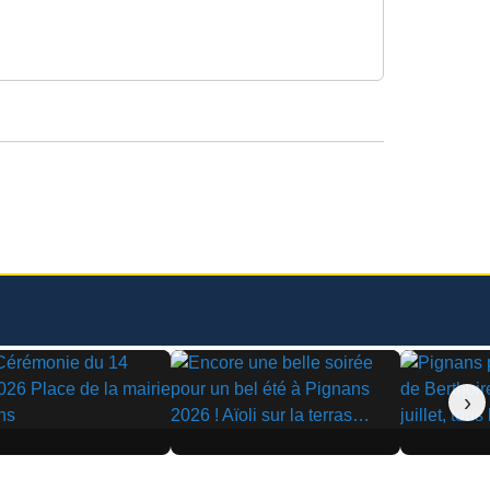
›
▶
▶