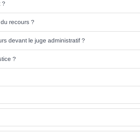
t ?
 du recours ?
rs devant le juge administratif ?
stice ?