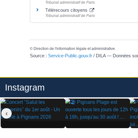
Tribunal administratif de Paris
Télérecours citoyens
Tribunal administratif de Paris
©
Direction de l'information légale et administrative
Source :
Service-Public.gouv.fr
/ DILA — Données s
Instagram
‹
▶
▶
▶