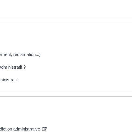
iement, réclamation...)
dministratif ?
inistratif
diction administrative