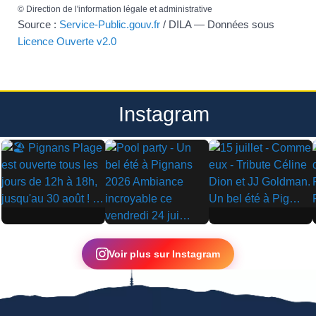
©
Direction de l'information légale et administrative
Source :
Service-Public.gouv.fr
/ DILA — Données sous
Licence Ouverte v2.0
Instagram
▶
▶
▶
Voir plus sur Instagram