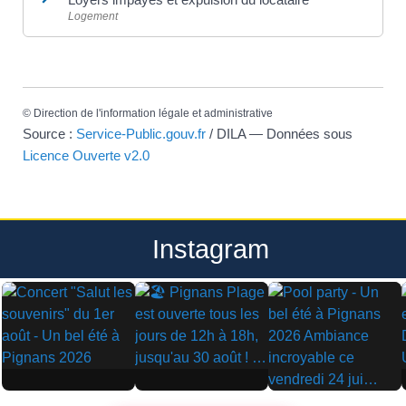
Logement
©
Direction de l'information légale et administrative
Source :
Service-Public.gouv.fr
/ DILA — Données sous
Licence Ouverte v2.0
Instagram
▶
▶
▶