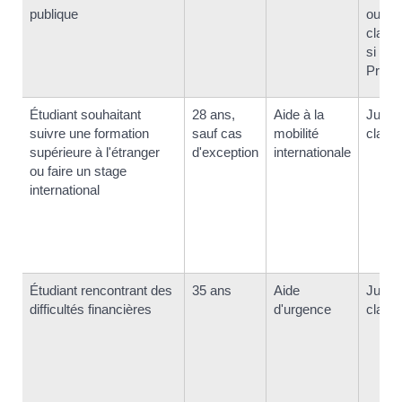
publique
ou <s
class
si vou
Prépa
Étudiant souhaitant
28 ans,
Aide à la
Jusqu
suivre une formation
sauf cas
mobilité
class
supérieure à l'étranger
d'exception
internationale
ou faire un stage
international
Étudiant rencontrant des
35 ans
Aide
Jusqu
difficultés financières
d'urgence
class