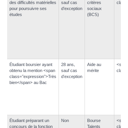
des difficultés matérielles
sauf cas
critères
class
pour poursuivre ses
d’exception
sociaux
études
(BCS)
Étudiant boursier ayant
28 ans,
Aide au
<spa
obtenu la mention <span
sauf cas
mérite
class
class="expression">Très
d'exception
bien</span> au Bac
Étudiant préparant un
Non
Bourse
<spa
concours de la fonction
Talents
class