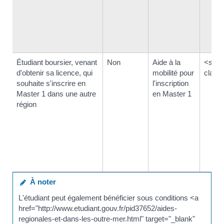
Étudiant boursier, venant
Non
Aide à la
<spa
d'obtenir sa licence, qui
mobilité pour
class
souhaite s'inscrire en
l'inscription
Master 1 dans une autre
en Master 1
région
À noter
L'étudiant peut également bénéficier sous conditions <a
href="http://www.etudiant.gouv.fr/pid37652/aides-
regionales-et-dans-les-outre-mer.html" target="_blank"