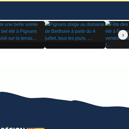
›
▶
▶