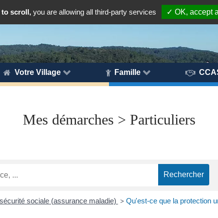
to scroll,
you are allowing all third-party services
✓ OK, accept a
Votre Village
Famille
CCA
Mes démarches > Particuliers
la sécurité sociale (assurance maladie)
Qu'est-ce que la protection 
>