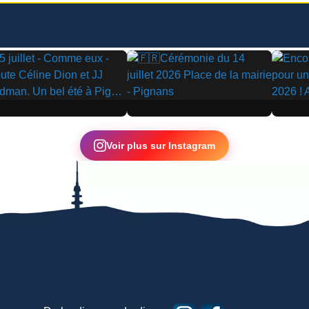
▶
▶
Voir plus sur Instagram