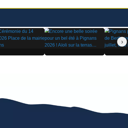
›
▶
▶