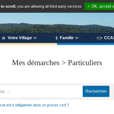
to scroll,
you are allowing all third-party services
✓ OK, accept a
Votre Village
Famille
CCA
Mes démarches > Particuliers
cat est-il obligatoire dans un procès civil ?