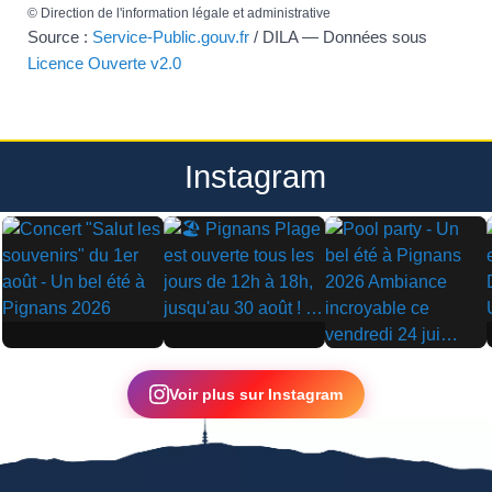
©
Direction de l'information légale et administrative
Source :
Service-Public.gouv.fr
/ DILA — Données sous
Licence Ouverte v2.0
Instagram
▶
▶
▶
Voir plus sur Instagram