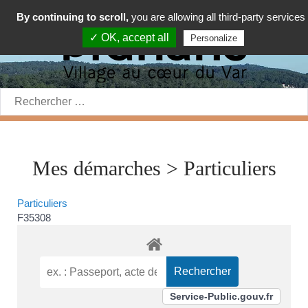
By continuing to scroll,
you are allowing all third-party services
✓ OK, accept all
Personalize
Rechercher:
Mes démarches > Particuliers
Particuliers
F35308
Service-Public.gouv.fr