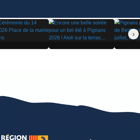
›
▶
▶