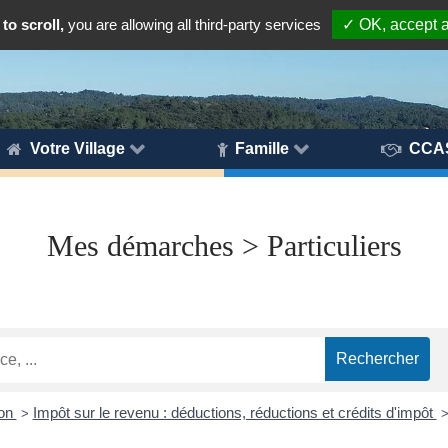
to scroll,
you are allowing all third-party services
✓ OK, accept a
Votre Village
Famille
CCA
Mes démarches > Particuliers
ion
Impôt sur le revenu : déductions, réductions et crédits d'impôt
>