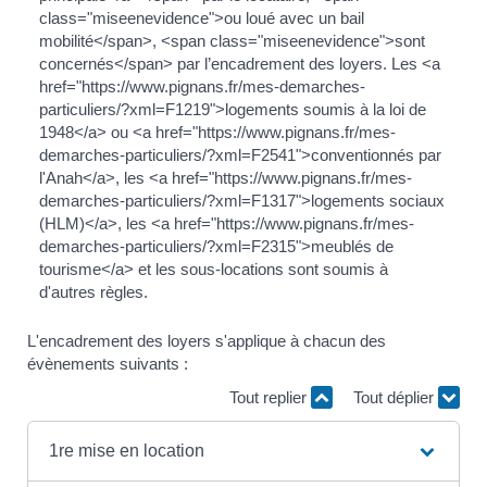
class="miseenevidence">ou loué avec un bail
mobilité</span>, <span class="miseenevidence">sont
concernés</span> par l’encadrement des loyers. Les <a
href="https://www.pignans.fr/mes-demarches-
particuliers/?xml=F1219">logements soumis à la loi de
1948</a> ou <a href="https://www.pignans.fr/mes-
demarches-particuliers/?xml=F2541">conventionnés par
l'Anah</a>, les <a href="https://www.pignans.fr/mes-
demarches-particuliers/?xml=F1317">logements sociaux
(HLM)</a>, les <a href="https://www.pignans.fr/mes-
demarches-particuliers/?xml=F2315">meublés de
tourisme</a> et les sous-locations sont soumis à
d'autres règles.
L'encadrement des loyers s'applique à chacun des
évènements suivants :
Tout replier
Tout déplier
1re mise en location