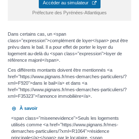
Accéder au simulateur
Préfecture des Pyrénées-Atlantiques
Dans certains cas, un <span
class="expression">complément de loyer</span> peut être
prévu dans le bail. Il a pour effet de porter le loyer du
logement au-delà du <span class="expression">loyer de
référence majoré</span>.
Ces différents montants doivent être mentionnés <a
href="https://www.pignans.fr/mes-demarches-particuliers/?
xml=F920">dans le bail</a> et dans <a
href="https://www.pignans.fr/mes-demarches-particuliers/?
xml=F35323">l’annonce immobilière</a>.
À savoir
<span class="miseenevidence">Seuls les logements
utilisés comme <a href="https://www.pignans.fr/mes-
demarches-particuliers/?xml=R1064">résidence
principale</a></span> par le locataire, <span