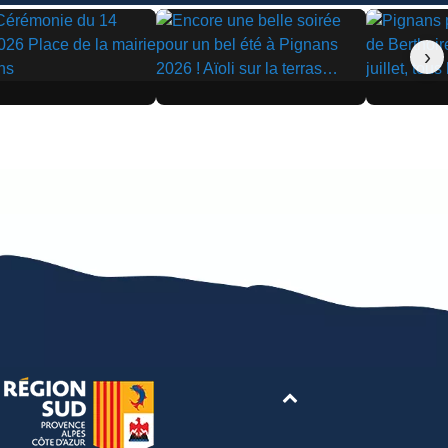
›
▶
▶