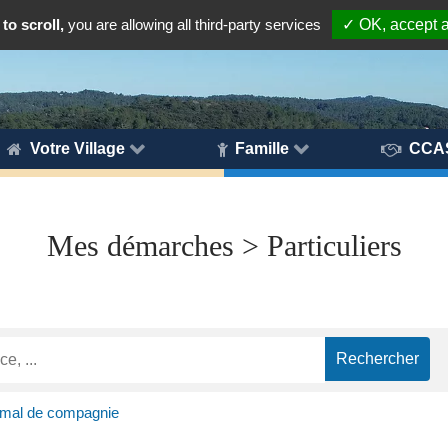
to scroll,
you are allowing all third-party services
✓ OK, accept a
Votre Village
Famille
CCA
Mes démarches > Particuliers
mal de compagnie