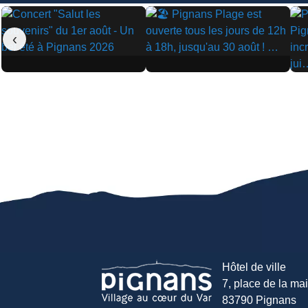
‹
▶
▶
▶
Hôtel de ville
7, place de la mair
83790 Pignans