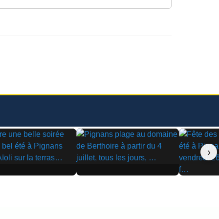
›
▶
▶