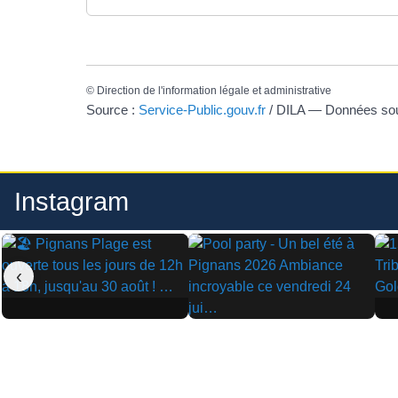
©
Direction de l'information légale et administrative
Source :
Service-Public.gouv.fr
/ DILA — Données s
Instagram
‹
▶
▶
▶