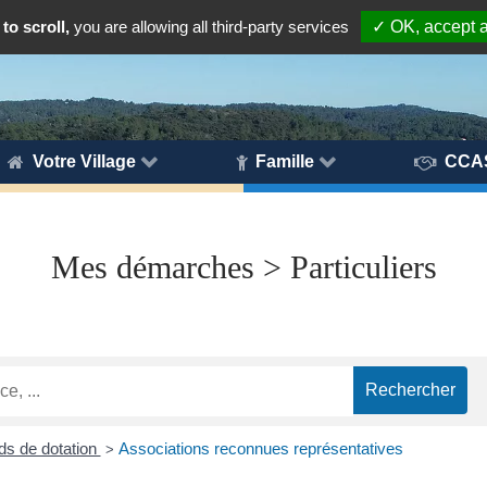
to scroll,
you are allowing all third-party services
✓ OK, accept a
Votre Village
Famille
CCA
Mes démarches > Particuliers
nds de dotation
Associations reconnues représentatives
>