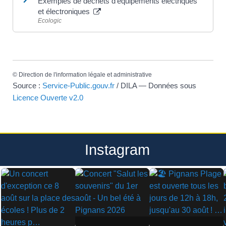
Exemples de déchets d'équipements électriques
et électroniques
Ecologic
©
Direction de l'information légale et administrative
Source :
Service-Public.gouv.fr
/ DILA — Données sous
Licence Ouverte v2.0
Instagram
▶
▶