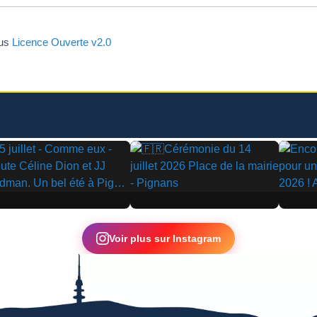
ous
Licence Ouverte v2.0
▶
▶
Voir plus sur Instagram