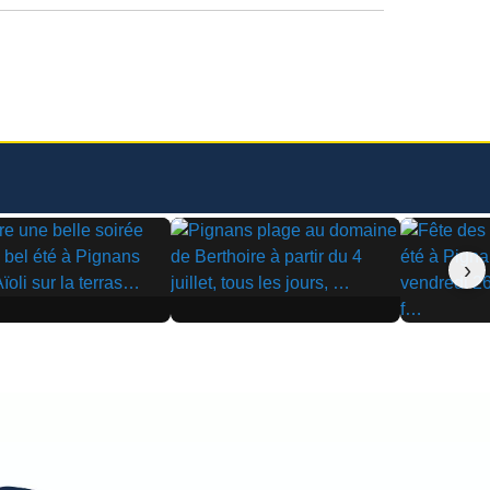
›
▶
▶