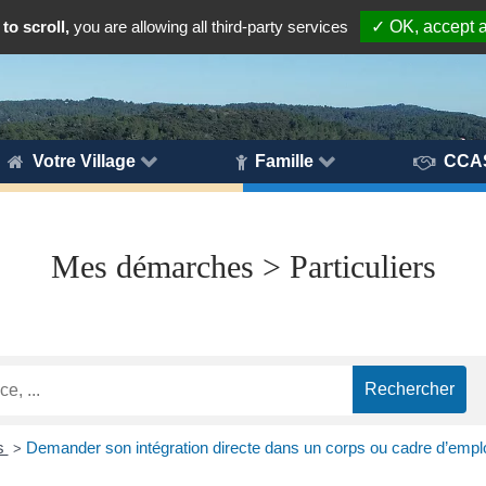
to scroll,
you are allowing all third-party services
✓ OK, accept a
Votre Village
Famille
CCA
Mes démarches > Particuliers
es
Demander son intégration directe dans un corps ou cadre d’emploi
>