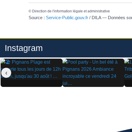
©
Direction de l'information légale et administrative
Source :
Service-Public.gouv.fr
/ DILA — Données s
Instagram
‹
▶
▶
▶