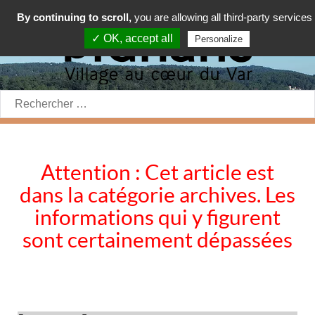
By continuing to scroll,
you are allowing all third-party services
✓ OK, accept all
Personalize
Rechercher:
Attention : Cet article est
dans la catégorie archives. Les
informations qui y figurent
sont certainement dépassées