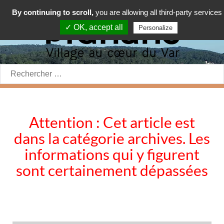
By continuing to scroll,
you are allowing all third-party services
✓ OK, accept all
Personalize
Rechercher:
Attention : Cet article est
dans la catégorie archives. Les
informations qui y figurent
sont certainement dépassées