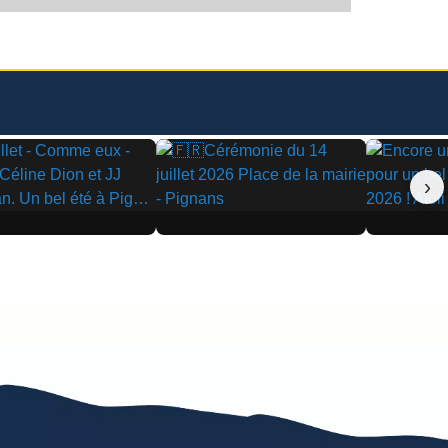
›
▶
▶