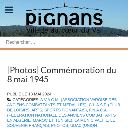
Rechercher:
[Photos] Commémoration du
8 mai 1945
PUBLIÉ LE
13 MAI 2024
CATÉGORIES:
A.V.A.C.M. (ASSOCIATION VAROISE DES
ANCIENS COMBATTANTS ET MÉDAILLÉS)
,
C.L.A.S.P. (CLUB
DE LOISIRS, ARTS, SPORTS PIGNANTAIS)
,
F.N.A.C.A.
(FÉDÉRATION NATIONALE DES ANCIENS COMBATTANTS
EN ALGÉRIE, MAROC ET TUNISIE)
,
LA MUNICIPALITÉ
,
LE
SOUVENIR FRANÇAIS
,
PHOTOS
,
UDAC (UNION