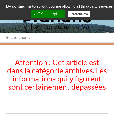
By continuing to scroll,
you are allowing all third-party services
✓ OK, accept all
Personalize
Rechercher:
Attention : Cet article est
dans la catégorie archives. Les
informations qui y figurent
sont certainement dépassées