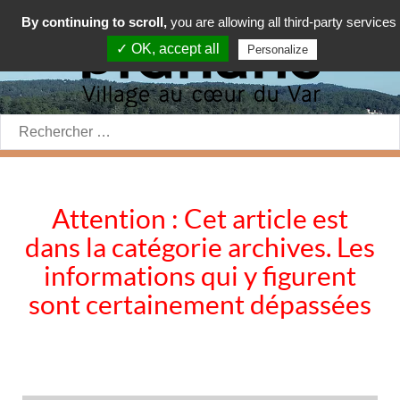
By continuing to scroll,
you are allowing all third-party services
✓ OK, accept all
Personalize
Rechercher:
Attention : Cet article est
dans la catégorie archives. Les
informations qui y figurent
sont certainement dépassées