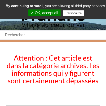
By continuing to scroll,
you are allowing all third-party services
✓ OK, accept all
Personalize
Rechercher:
Attention : Cet article est
dans la catégorie archives. Les
informations qui y figurent
sont certainement dépassées