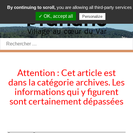
By continuing to scroll,
you are allowing all third-party services
✓ OK, accept all
Personalize
Rechercher:
Attention : Cet article est
dans la catégorie archives. Les
informations qui y figurent
sont certainement dépassées