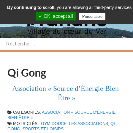
By continuing to scroll,
you are allowing all third-party services
✓ OK, accept all
Personalize
Rechercher:
Qi Gong
Association « Source d’Énergie Bien-
Être »
CATEGORIES:
ASSOCIATION « SOURCE D'ÉNERGIE
BIEN-ÊTRE »
MOTS-CLÉS :
GYM DOUCE
,
LES ASSOCIATIONS
,
QI
GONG
,
SPORTS ET LOISIRS