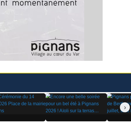
›
▶
▶