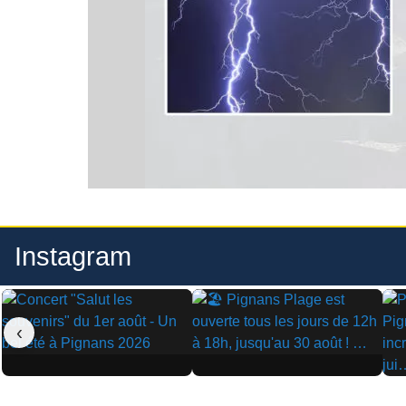
Instagram
‹
▶
▶
▶