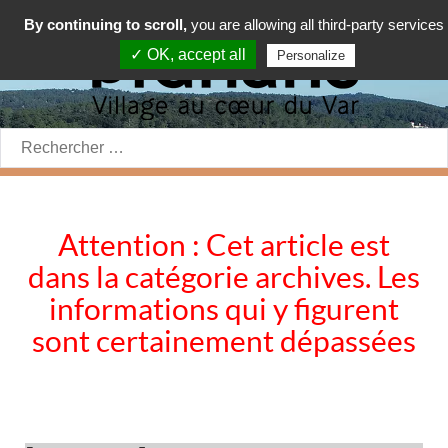
By continuing to scroll,
you are allowing all third-party services
✓ OK, accept all
Personalize
Rechercher:
Attention : Cet article est
dans la catégorie archives. Les
informations qui y figurent
sont certainement dépassées