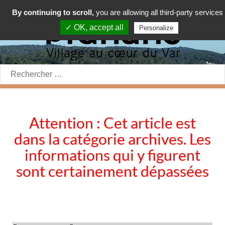
By continuing to scroll,
you are allowing all third-party services
✓ OK, accept all
Personalize
Rechercher:
Attention : Cet article est
dans la catégorie archives. Les
informations qui y figurent
sont certainement dépassées