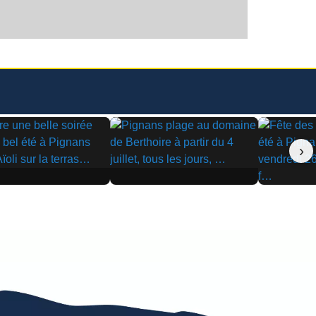
›
▶
▶