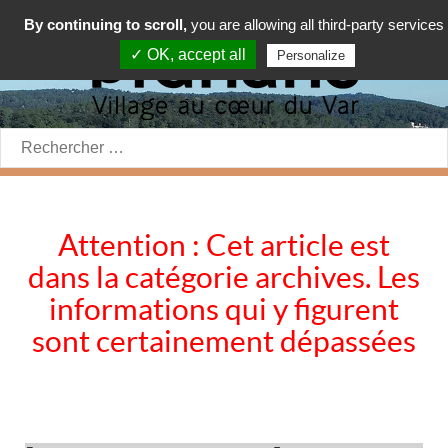
By continuing to scroll,
you are allowing all third-party services
✓ OK, accept all
Personalize
Rechercher:
Attention : Cet article est
dans la catégorie archives. Les
informations qui y figurent
sont certainement dépassées