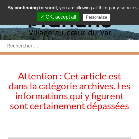
By continuing to scroll,
you are allowing all third-party services
✓ OK, accept all
Personalize
Rechercher:
Attention : Cet article est
dans la catégorie archives. Les
informations qui y figurent
sont certainement dépassées