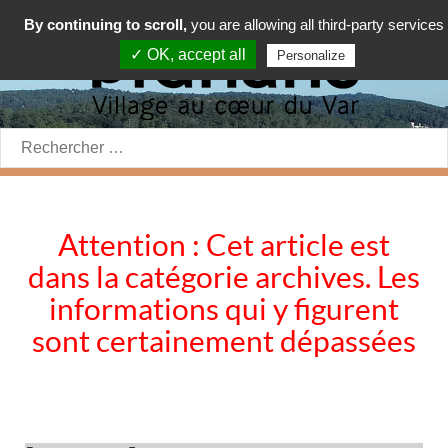
By continuing to scroll,
you are allowing all third-party services
✓ OK, accept all
Personalize
Rechercher:
Attention : Cet article est
dans la catégorie archives. Les
informations qui y figurent
sont certainement dépassées