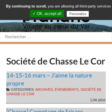
By continuing to scroll,
you are allowing all third-party services
✓ OK, accept all
Personalize
Rechercher:
Société de Chasse Le Cor
14-15-16 mars – J’aime la nature
propre
CATEGORIES:
ARCHIVES
,
ÉVENEMENTS
,
SOCIÉTÉ DE
CHASSE LE COR
Lire plus
[Chasse] Comptage de faisans