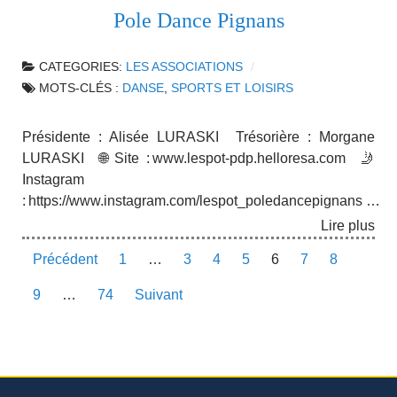
Pole Dance Pignans
CATEGORIES:
LES ASSOCIATIONS
MOTS-CLÉS :
DANSE
,
SPORTS ET LOISIRS
Présidente : Alisée LURASKI Trésorière : Morgane
LURASKI 🌐 Site : www.lespot-pdp.helloresa.com 🤳
Instagram
: https://www.instagram.com/lespot_poledancepignans …
Lire plus
Précédent
1
…
3
4
5
6
7
8
9
…
74
Suivant