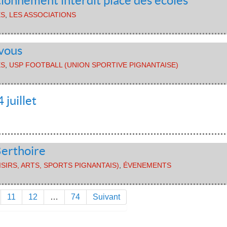
tionnement interdit place des écoles
ES
,
LES ASSOCIATIONS
 vous
ES
,
USP FOOTBALL (UNION SPORTIVE PIGNANTAISE)
 juillet
Berthoire
OISIRS, ARTS, SPORTS PIGNANTAIS)
,
ÉVENEMENTS
11
12
…
74
Suivant