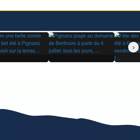
›
▶
▶