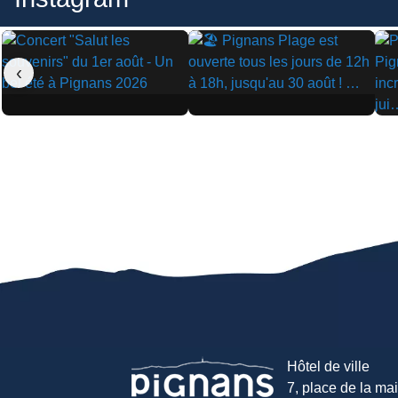
‹
▶
▶
▶
Hôtel de ville
7, place de la mair