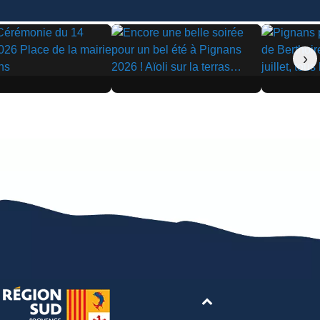
›
▶
▶