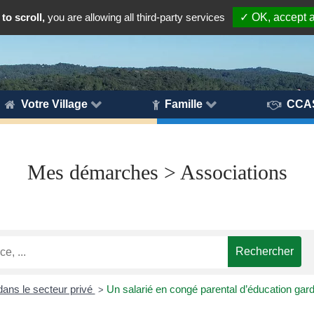
to scroll,
you are allowing all third-party services
✓ OK, accept a
Votre Village
Famille
CCA
Mes démarches > Associations
ans le secteur privé
Un salarié en congé parental d’éducation garde
>