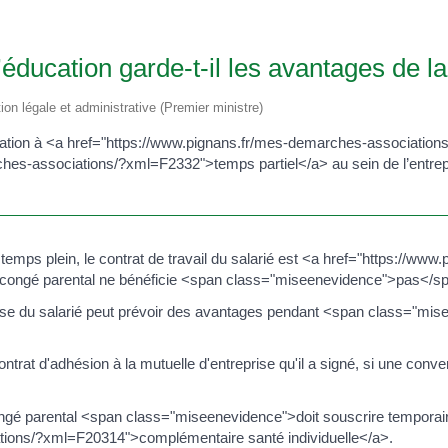
éducation garde-t-il les avantages de la
tion légale et administrative (Premier ministre)
ucation à <a href="https://www.pignans.fr/mes-demarches-association
ches-associations/?xml=F2332">temps partiel</a> au sein de l’entrep
temps plein, le contrat de travail du salarié est <a href="https://w
congé parental ne bénéficie <span class="miseenevidence">pas</span
prise du salarié peut prévoir des avantages pendant <span class="mise
contrat d'adhésion à la mutuelle d'entreprise qu'il a signé, si une conv
 congé parental <span class="miseenevidence">doit souscrire tempor
tions/?xml=F20314">complémentaire santé individuelle</a>.