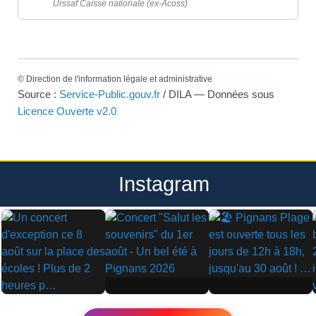
Urssaf Caisse nationale (ex-Acoss)
©
Direction de l'information légale et administrative
Source :
Service-Public.gouv.fr
/ DILA — Données sous
Licence Ouverte v2.0
Instagram
▶
▶
▶