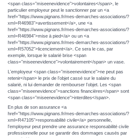
<span class="miseenevidence">volontaires</span>, le
particulier employeur peut le sanctionner par un <a
href="https://www.pignans.fr/mes-demarches-associations/?
xml=R46983">avertissement</a>, une <a
href="https://www.pignans.fr/mes-demarches-associations/?
xml=R46984">mise à pied</a> ou un <a
href="https://www.pignans.fr/mes-demarches-associations/?
xml=R57052">licenciement</a>. Ce sera le cas, par
exemple, lorsque le salarié brise <span
class="miseenevidence">volontairement</span> un vase.
L'employeur <span class="miseenevidence">ne peut pas
retenir</span> le prix de l'objet cassé sur le salaire du
salarié, ni lui demander de rembourser l'objet. Les <span
class="miseenevidence">sanctions financières</span> sont
<span class="miseenevidence">interdites</span>.
En plus de son assurance <a
href="https://www.pignans.fr/mes-demarches-associations/?
xml=R47105">responsabilité civile</a> personnelle,
l'employeur peut prendre une assurance responsabilité civile
professionnelle pour se garantir des dommages causés par